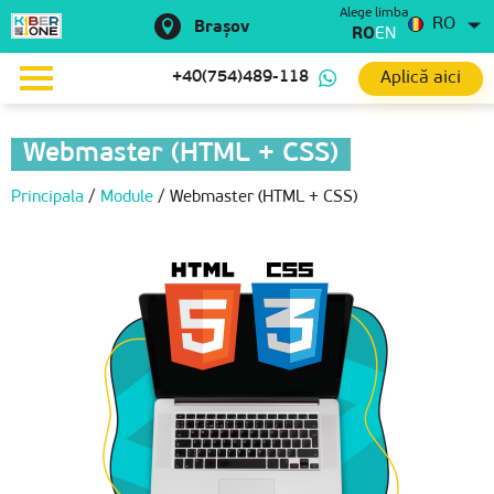
Alege limba
RO
Brașov
RO
EN
Aplică aici
+40(754)489-118
Webmaster (HTML + CSS)
Principala
/
Module
/
Webmaster (HTML + CSS)