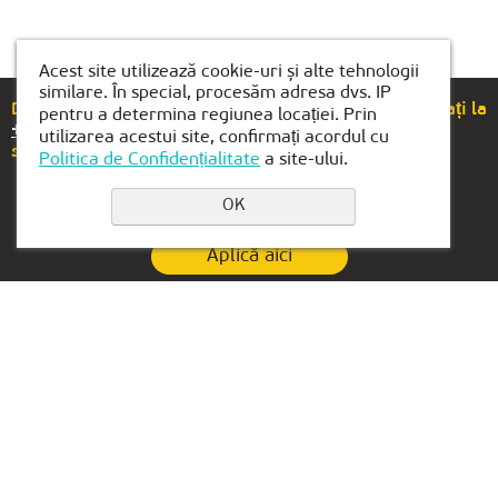
Acest site utilizează cookie-uri și alte tehnologii
similare. În special, procesăm adresa dvs. IP
Dacă aveți întrebări sau sugestii, vă rugăm să ne sunați la
pentru a determina regiunea locației. Prin
+40(754)489-118
utilizarea acestui site, confirmați acordul cu
sau să ne trimiteți un e-mail la
brasov@kiber1.com
Politica de Confidențialitate
a site-ului.
OK
Aplică aici
politica de confidențialitate
Contacte pentru
Sediul central în UAE:
sucursale:
Lake Tower, Mazaya
+40(754)489-118
Business Center AA1, floor
36
brasov@kiber1.com
Dubai, Jumeirah
Locații în Brașov